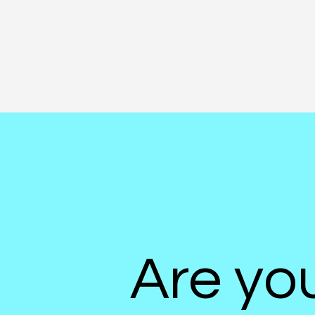
この企業理念をさらに深化させ、m2imageworksは「クリエイティブ×
リューションカンパニーへと進化しました。
目に見える成果物だけでなく、その先にある、その人しか感じられない心の
ジネスの伴走者として、全力で歩み続けます。
Are yo