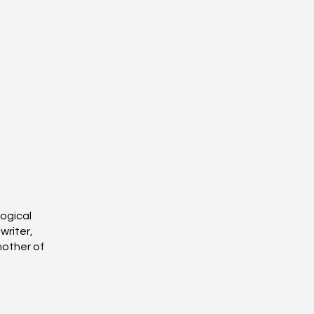
ogical
writer,
mother of