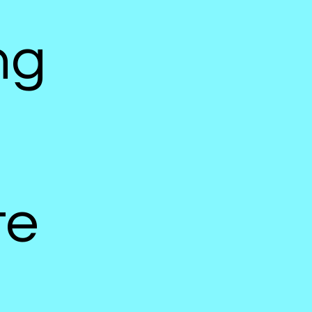
ng
te