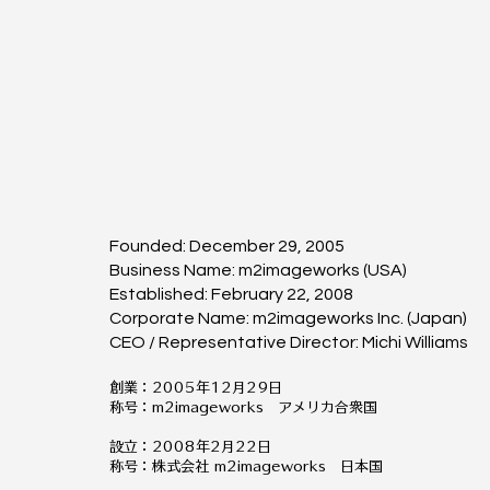
Founded: December 29, 2005
Business Name: m2imageworks (USA)
Established: February 22, 2008
Corporate Name: m2imageworks Inc. (Japan)
CEO / Representative Director: Michi Williams
創業：2005年12月29日
称号：m2imageworks アメリカ合衆国
設立：2008年2月22日
称号：株式会社 m2imageworks 日本国