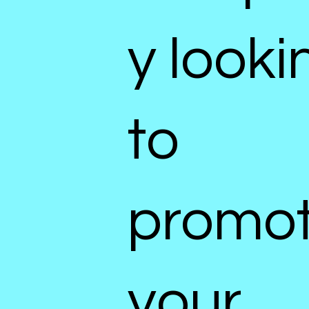
y looki
to
promo
your