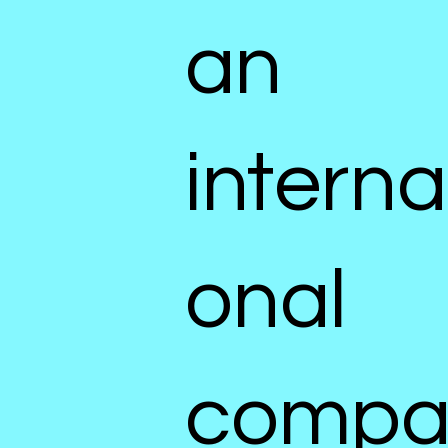
an
interna
onal
compa