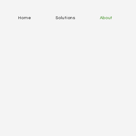
Home
Solutions
About
From creating "Forms" to designing "Emotions."