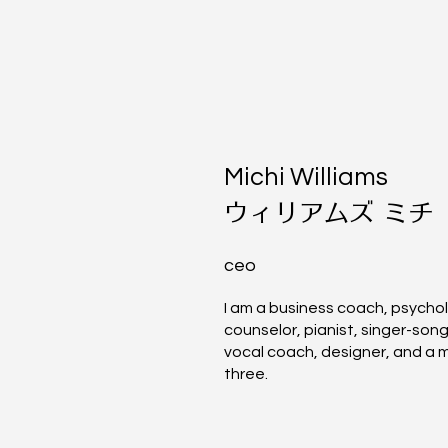
Michi Williams
ウィリアムズ ミチ
ceo
I am a business coach, psychol
counselor, pianist, singer-song
vocal coach, designer, and a 
three.